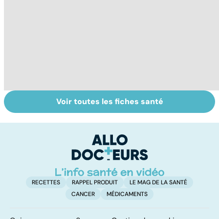
Voir toutes les fiches santé
Post-partum : un
Placenta : un
To
bouleversement
organe
le
après la
éphémère
p
naissance
RECETTES
RAPPEL PRODUIT
LE MAG DE LA SANTÉ
CANCER
MÉDICAMENTS