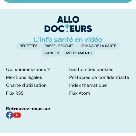
infertilité et
odeur, sa couleur,
re
PMA, des liens
sa composition...
li
étroits
RECETTES
RAPPEL PRODUIT
LE MAG DE LA SANTÉ
CANCER
MÉDICAMENTS
Qui sommes-nous ?
Gestion des cookies
Mentions légales
Politiques de confidentialité
Charte d'utilisation
Index thématique
Flux RSS
Flux Atom
Retrouvez-nous sur