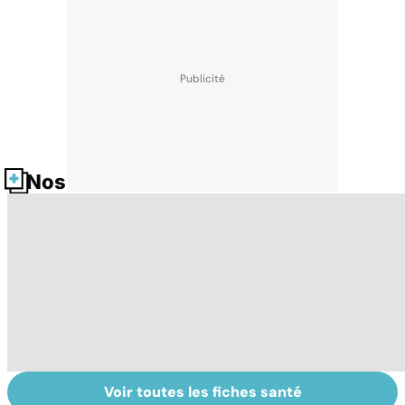
Nos fiches santé
Voir toutes les fiches santé
Sexualité,
Le sperme : son
S