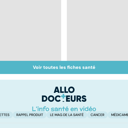
Voir toutes les fiches santé
Le sperme : son
Sexe : comment
odeur, sa couleur, sa
retrouver sa libido ?
composition...
ETTES
RAPPEL PRODUIT
LE MAG DE LA SANTÉ
CANCER
MÉDICAM