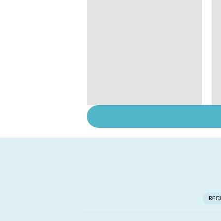
Sexualité, infertilité
et PMA, des liens
étroits
REC