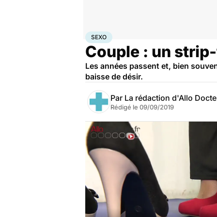
Accueil
Bien-être
Sexo
Sexo
SEXO
Couple : un strip
Les années passent et, bien souvent
baisse de désir.
Par
La rédaction d'Allo Doct
Rédigé le
09/09/2019