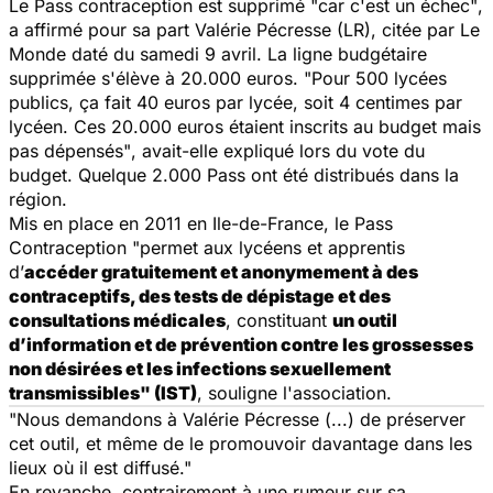
Le Pass contraception est supprimé
"car c'est un échec"
,
a affirmé pour sa part Valérie Pécresse (LR), citée par
Le
Monde
daté du samedi 9 avril. La ligne budgétaire
supprimée s'élève à 20.000 euros.
"Pour 500 lycées
publics, ça fait 40 euros par lycée, soit 4 centimes par
lycéen. Ces 20.000 euros étaient inscrits au budget mais
pas dépensés"
, avait-elle expliqué lors du vote du
budget. Quelque 2.000 Pass ont été distribués dans la
région.
Mis en place en 2011 en Ile-de-France,
le Pass
Contraception "permet aux lycéens et apprentis
d’
accéder gratuitement et anonymement à des
contraceptifs, des tests de dépistage et des
consultations médicales
, constituant
un outil
d’information et de prévention contre les grossesses
non désirées et les infections sexuellement
transmissibles"
(IST)
, souligne l'association.
"Nous demandons à Valérie Pécresse (...) de préserver
cet outil, et même de le promouvoir davantage dans les
lieux où il est diffusé."
En revanche, contrairement à une rumeur sur sa