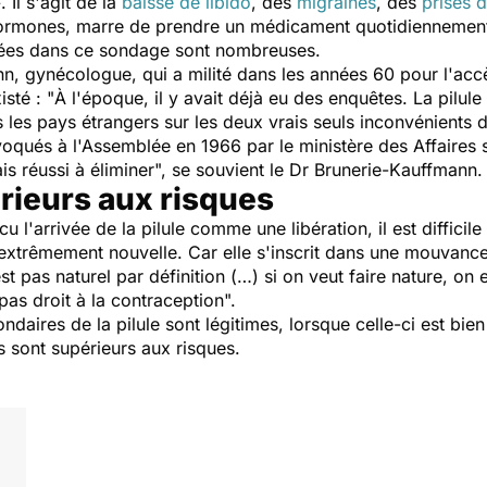
. Il s'agit de la
baisse de libido
, des
migraines
, des
prises 
hormones, marre de prendre un médicament quotidiennement,
oriées dans ce sondage sont nombreuses.
n, gynécologue, qui a milité dans les années 60 pour l'accè
isté : "
À l'époque, il y avait déjà eu des enquêtes. La pilul
les pays étrangers sur les deux vrais seuls inconvénients de 
voqués à l'Assemblée en 1966 par le ministère des Affaires s
is réussi à éliminer
", se souvient le Dr Brunerie-Kauffmann.
rieurs aux risques
u l'arrivée de la pilule comme une libération, il est diffici
xtrêmement nouvelle. Car elle s'inscrit dans une mouvance 
st pas naturel par définition (…) si on veut faire nature, 
as droit à la contraception
".
condaires de la pilule sont légitimes, lorsque celle-ci est bi
s sont supérieurs aux risques.