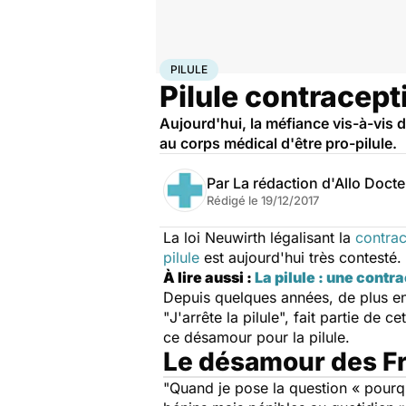
Accueil
Santé
Pilule
PILULE
Pilule contracept
Aujourd'hui, la méfiance vis-à-vis d
au corps médical d'être pro-pilule.
Par
La rédaction d'Allo Doct
Rédigé le
19/12/2017
La loi Neuwirth légalisant la
contrac
pilule
est aujourd'hui très contesté.
À lire aussi :
La pilule : une contr
Depuis quelques années, de plus en 
"
J'arrête la pilule
", fait partie de 
ce désamour pour la pilule.
Le désamour des Fr
"
Quand je pose la question
« pourqu