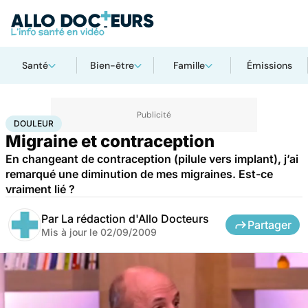
Santé
Bien-être
Famille
Émissions
Accueil
Santé
Maladies
Douleur
DOULEUR
Migraine et contraception
En changeant de contraception (pilule vers implant), j’ai
remarqué une diminution de mes migraines. Est-ce
vraiment lié ?
Par
La rédaction d'Allo Docteurs
Partager
Mis à jour le
02/09/2009