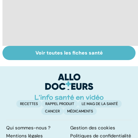
Voir toutes les fiches santé
L'avortement :
Le tramadol, un
Na
quels délais,
médicament à
cr
quelles
risque
s
méthodes ?
in
RECETTES
RAPPEL PRODUIT
LE MAG DE LA SANTÉ
CANCER
MÉDICAMENTS
Qui sommes-nous ?
Gestion des cookies
Mentions légales
Politiques de confidentialité