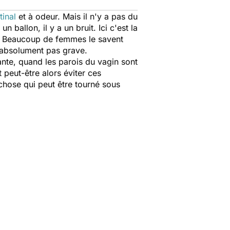
tinal
et à odeur. Mais il n'y a pas du
n ballon, il y a un bruit. Ici c'est la
. Beaucoup de femmes le savent
t absolument pas grave.
ante, quand les parois du vagin sont
peut-être alors éviter ces
chose qui peut être tourné sous