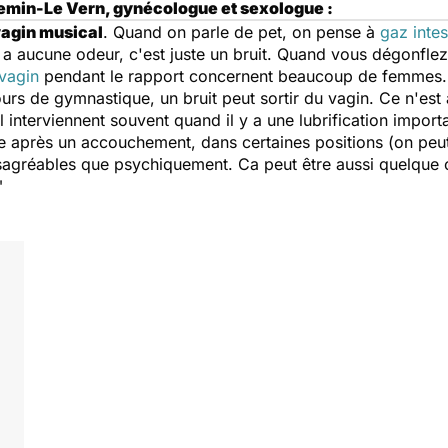
emin-Le Vern, gynécologue et sexologue :
agin musical
. Quand on parle de pet, on pense à
gaz intes
'y a aucune odeur, c'est juste un bruit. Quand vous dégonflez u
vagin
pendant le rapport concernent beaucoup de femmes
ours de gymnastique, un bruit peut sortir du vagin. Ce n'es
 interviennent souvent quand il y a une lubrification import
après un accouchement, dans certaines positions (on peut 
ésagréables que psychiquement. Ca peut être aussi quelque 
"