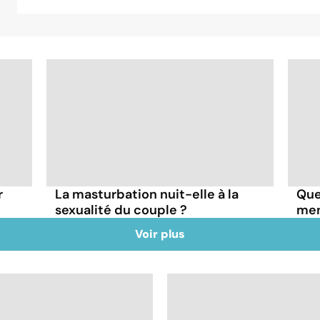
r
La masturbation nuit-elle à la
Que
sexualité du couple ?
mens
Voir plus