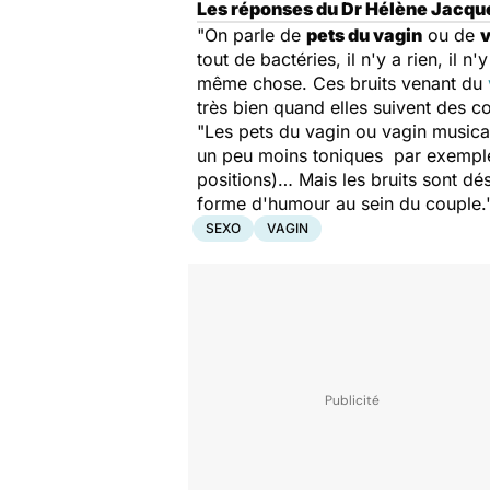
Les réponses du Dr Hélène Jacqu
"On parle de
pets du vagin
ou de
v
tout de bactéries, il n'y a rien, il n
même chose. Ces bruits venant du
très bien quand elles suivent des c
"Les pets du vagin ou vagin musical
un peu moins toniques par exemple 
positions)… Mais les bruits sont d
forme d'humour au sein du couple.
SEXO
VAGIN