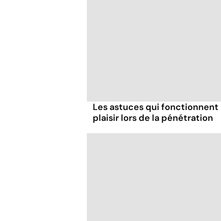
Les astuces qui fonctionnent
plaisir lors de la pénétration