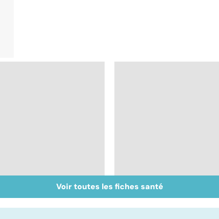
Voir toutes les fiches santé
Inflammation des
Suicide : prévenir le
amygdales : que faire
passage à l'acte
en cas d'angine ?