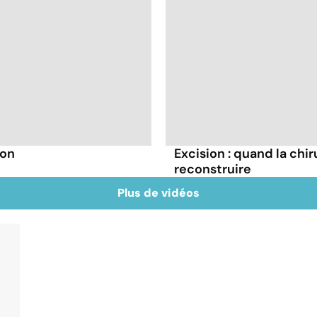
ion
Excision : quand la chi
reconstruire
Plus de vidéos