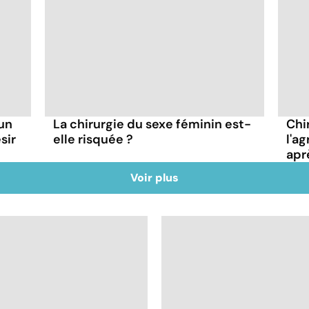
 un
La chirurgie du sexe féminin est-
Chi
sir
elle risquée ?
l'a
apr
Voir plus