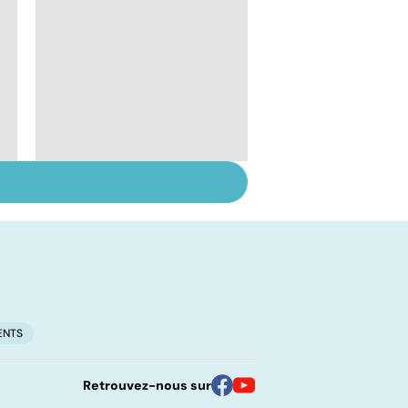
Le lupus, une maladie
complexe
ENTS
Retrouvez-nous sur