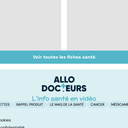
Voir toutes les fiches santé
Inflammation des
Suicide : prévenir le
amygdales : que faire
passage à l'acte
en cas d'angine ?
ETTES
RAPPEL PRODUIT
LE MAG DE LA SANTÉ
CANCER
MÉDICAM
ookies
onfidentialité