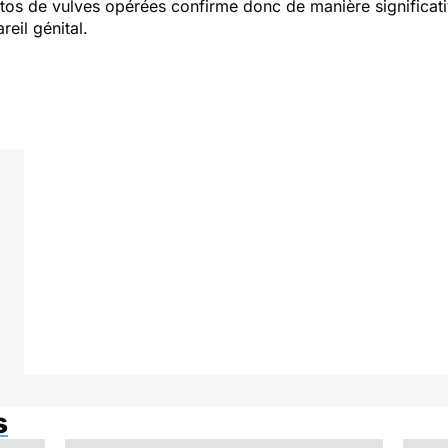
os de vulves opérées confirme donc de manière significativ
reil génital.
s