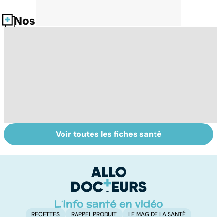
Nos fiches santé
Voir toutes les fiches santé
La tuberculose
Pollution : quand
To
pulmonaire
le danger vient
le
de l'intérieur
p
RECETTES
RAPPEL PRODUIT
LE MAG DE LA SANTÉ