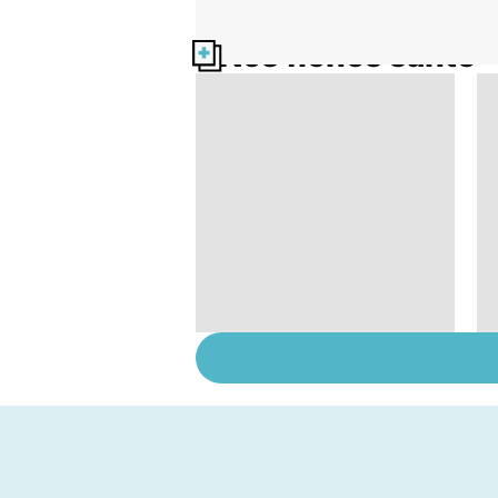
Nos fiches santé
Violences sexuelles :
comment s'en
remettre ?