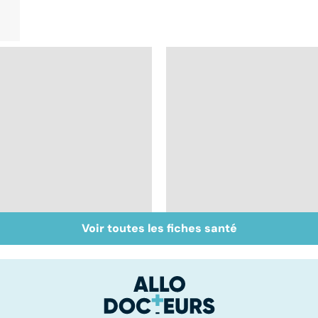
Voir toutes les fiches santé
Quel est le rôle des
Bébés secoués, un
associations de
syndrome sous-
patients ?
estimé