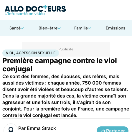
Santé
Bien-être
Famille
Émissions
Accueil
Santé
Viol, agression sexuelle
VIOL, AGRESSION SEXUELLE
Première campagne contre le viol
conjugal
Ce sont des femmes, des épouses, des mères, mais
aussi des victimes : chaque année, 750 000 femmes
disent avoir été violées et beaucoup d’autres se taisent.
Dans la grande majorité des cas, la victime connaît son
agresseur et une fois sur trois, il s’agirait de son
conjoint. Pour la première fois en France, une campagne
contre le viol conjugal est lancée.
Par
Emma Strack
Partager