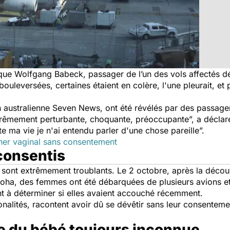
i que Wolfgang Babeck, passager de l’un des vols affectés d
 bouleversées, certaines étaient en colère, l'une pleurait, et
ion australienne Seven News, ont été révélés par des passager
xtrêmement perturbante, choquante, préoccupante
”, a décla
e ma vie je n'ai entendu parler d'une chose pareille
”.
her vaginal sans consentement
consentis
es sont extrêmement troublants. Le 2 octobre, après la déc
e Doha, des femmes ont été débarquées de plusieurs avions 
t à déterminer si elles avaient accouché récemment.
onalités, racontent avoir dû se dévêtir sans leur consentem
re du bébé toujours inconnue