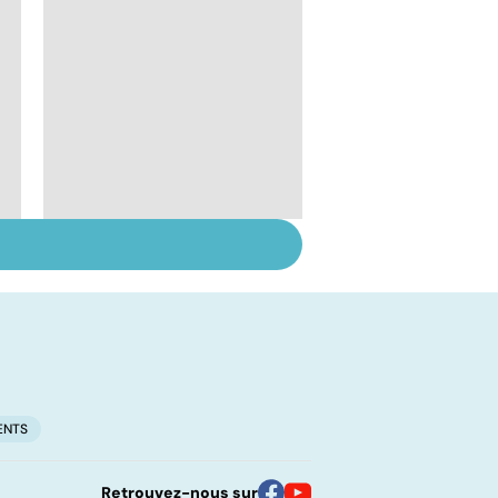
Tout savoir sur les
l
infections
pulmonaires
ENTS
Retrouvez-nous sur