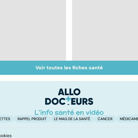
Voir toutes les fiches santé
Viol : quelle prise en
Violences conjugales
charge pour les
: traumatisme familia
victimes ?
ETTES
RAPPEL PRODUIT
LE MAG DE LA SANTÉ
CANCER
MÉDICAM
ookies