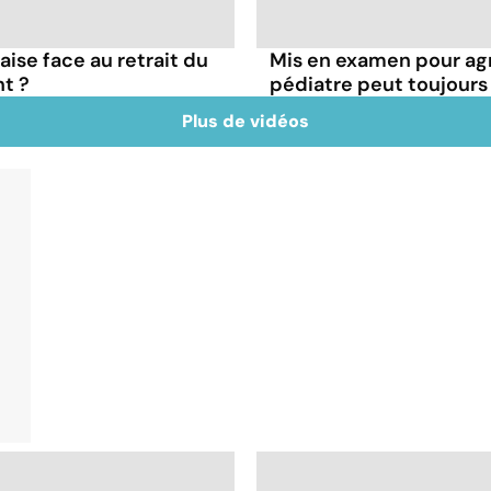
çaise face au retrait du
Mis en examen pour agr
t ?
pédiatre peut toujours
Plus de vidéos