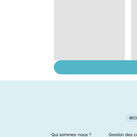
Violences sexuelles :
comment s'en
remettre ?
REC
Qui sommes-nous ?
Gestion des c