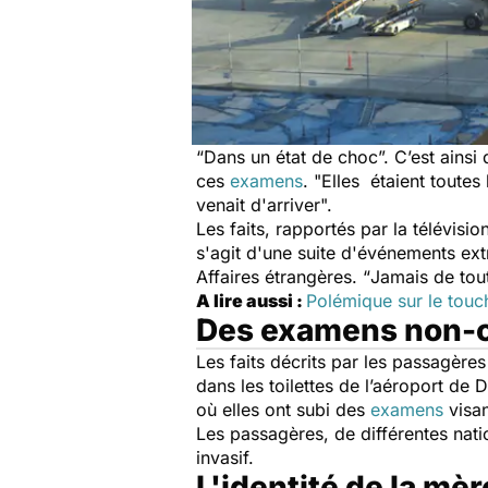
“
Dans un état de choc
”. C’est ains
ces
examens
. "
Elles étaient toutes
venait d'arriver
".
Les faits, rapportés par la télévis
s'agit d'une suite d'événements e
Affaires étrangères. “
Jamais de tout
A lire aussi :
Polémique sur le touc
Des examens non-
Les faits décrits par les passagèr
dans les toilettes de l’aéroport d
où elles ont subi des
examens
visan
Les passagères, de différentes nati
invasif.
L'identité de la mè