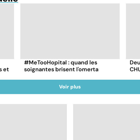
#MeTooHopital : quand les
Deu
s et
soignantes brisent l'omerta
CHU
Voir plus