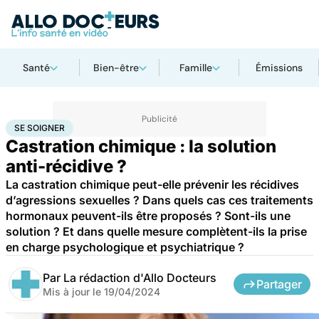
Santé
Bien-être
Famille
Émissions
Accueil
Santé
Société
Justice
Se soigner
SE SOIGNER
Castration chimique : la solution
anti-récidive ?
La castration chimique peut-elle prévenir les récidives
d’agressions sexuelles ? Dans quels cas ces traitements
hormonaux peuvent-ils être proposés ? Sont-ils une
solution ? Et dans quelle mesure complètent-ils la prise
en charge psychologique et psychiatrique ?
Par
La rédaction d'Allo Docteurs
Partager
Mis à jour le
19/04/2024