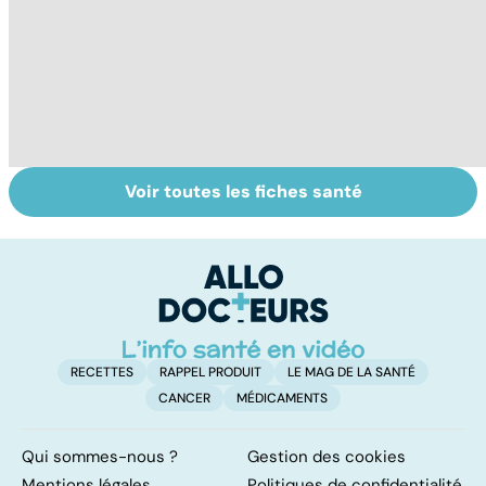
Voir toutes les fiches santé
Violences
L'andropause, la
Me
sexuelles :
ménopause des
d
comment s'en
hommes ?
e
remettre ?
RECETTES
RAPPEL PRODUIT
LE MAG DE LA SANTÉ
CANCER
MÉDICAMENTS
Qui sommes-nous ?
Gestion des cookies
Mentions légales
Politiques de confidentialité