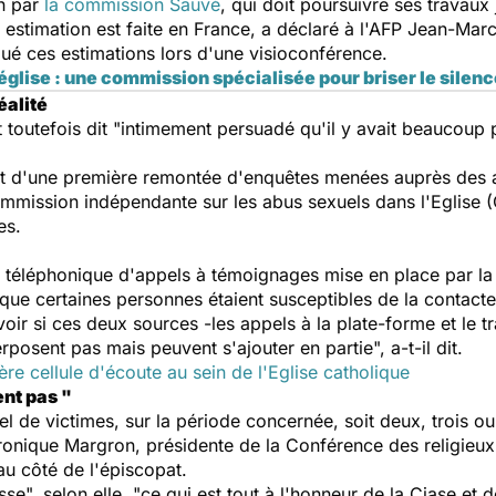
in par
la commission Sauvé
, qui doit poursuivre ses travaux
e estimation est faite en France, a déclaré à l'AFP Jean-Mar
é ces estimations lors d'une visioconférence.
église : une commission spécialisée pour briser le silen
éalité
st toutefois dit "intimement persuadé qu'il y avait beaucoup
nt d'une première remontée d'enquêtes menées auprès des 
ommission indépendante sur les abus sexuels dans l'Eglise (
es.
téléphonique d'appels à témoignages mise en place par la 
t que certaines personnes étaient susceptibles de la contacter
e voir si ces deux sources -les appels à la plate-forme et le 
posent pas mais peuvent s'ajouter en partie", a-t-il dit.
re cellule d'écoute au sein de l'Eglise catholique
ent pas "
 de victimes, sur la période concernée, soit deux, trois ou 
ronique Margron, présidente de la Conférence des religieux e
au côté de l'épiscopat.
se", selon elle, "ce qui est tout à l'honneur de la Ciase et