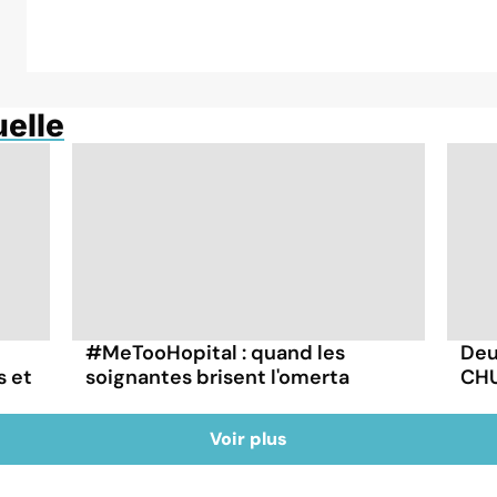
uelle
#MeTooHopital : quand les
Deu
s et
soignantes brisent l'omerta
CHU
Voir plus