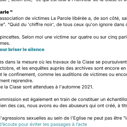
arle "
ssociation de victimes La Parole libérée a, de son côté, sal
". "Quid du 'chiffre noir', de tous ceux qu'on ignore dans ce 
 pincettes. Selon moi une victime sur quatre ou sur cinq parl
imes.
our briser le silence
s dans la mesure où les travaux de la Ciase se poursuivent
ctobre, et les enquêtes auprès des archives sont encore en
t le confinement, comme les auditions de victimes ou enco
ement reprendre.
de la Ciase sont attendues à l'automne 2021.
mission est également en train de constituer un échantillon
en des cas, nous avons eu des abuseurs qui ont créé, à tit
gressions sexuelles au sein de l'Eglise ne peut pas être "in
d’écoute pour éviter les passages à l’acte