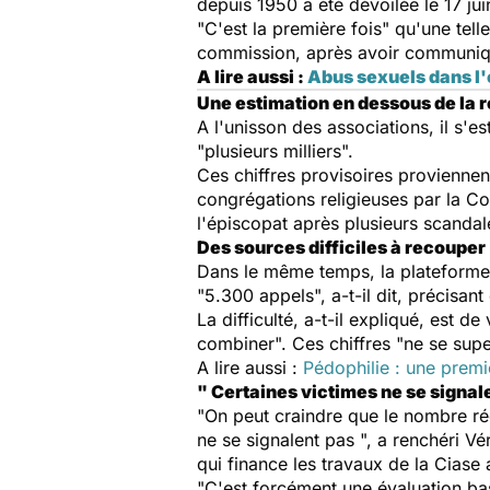
depuis 1950 a été dévoilée le 17 ju
"C'est la première fois" qu'une tell
commission, après avoir communiqu
A lire aussi :
Abus sexuels dans l'
Une estimation en dessous de la r
A l'unisson des associations, il s'e
"plusieurs milliers".
Ces chiffres provisoires provienne
congrégations religieuses par la C
l'épiscopat après plusieurs scandal
Des sources difficiles à recouper
Dans le même temps, la plateforme 
"5.300 appels", a-t-il dit, précisan
La difficulté, a-t-il expliqué, est d
combiner". Ces chiffres "ne se super
A lire aussi :
Pédophilie : une premiè
" Certaines victimes ne se signal
"On peut craindre que le nombre réel
ne se signalent pas ", a renchéri Vé
qui finance les travaux de la Ciase 
"C'est forcément une évaluation bas