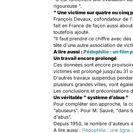
rigoureuse ".
" Une victime sur quatre ou cinq p
François Devaux, cofondateur de l'a
fait en France de façon aussi aboutie
toutefois ajouté.
"Il faut prendre ce chiffre avec des
tête d'une autre association de vict
A lire aussi :
Pédophilie : un film p
Un travail encore prolongé
Ces données sont encore provisoire
victimes est prolongé jusqu'au 31 o
D'autres travaux suspendus pendan
plusieurs grandes villes, vont égal
Les conclusions et préconisations 
Un véritable " système d’abus "
Pour compléter son approche, la com
"abuseurs". Pour M. Sauvé, "dans bi
d'abus".
Depuis 1950, le nombre d'auteurs d'a
A lire aussi :
Pédophilie : une ligne 