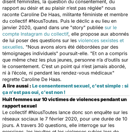
disent féministes, la question du consentement, du
rapport au désir et au plaisir n’est pas réglée
" nous
raconte Caroline De Haas, militante féministe et membre
du collectif #NousToutes. Puis le déclic a eu lieu en
janvier 2020, quand dans une "story" publiée
sur le
compte Instagram du collectif
, elle propose aux abonnés
de lui poser des questions sur les
violences sexistes et
sexuelles
. "
Nous avons alors été débordées par des
témoignages individuels"
poursuit-elle. "
Et on a compris
que même chez les plus jeunes, personne n’a d’outils sur
le consentement. C’est un point qui n’est jamais abordé,
ni à l’école, ni pendant les rendez-vous médicaux
"
regrette Caroline De Haas.
A lire aussi :
Le consentement sexuel, c'est simple : si
ça n'est pas oui, c'est non !
Huit femmes sur 10 victimes de violences pendant un
rapport sexuel
Le collectif #NousToutes lance donc son enquête sur les
réseaux sociaux le 7 février 2020, pour une durée de 10
jours. A travers 30 questions, elle interroge sur les
pressions, les insultes et les violences subies lors de