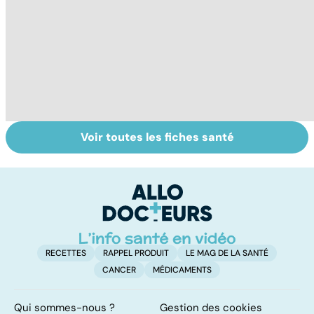
Voir toutes les fiches santé
Violences
Viol : quelle prise
V
sexuelles :
en charge pour
co
comment s'en
les victimes ?
t
remettre ?
fa
RECETTES
RAPPEL PRODUIT
LE MAG DE LA SANTÉ
CANCER
MÉDICAMENTS
Qui sommes-nous ?
Gestion des cookies