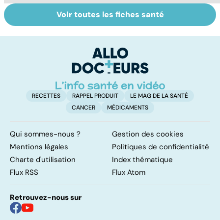
Voir toutes les fiches santé
Le TDAH, un
Violences
A
trouble de
sexuelles :
va
l'attention avec
comment s'en
cé
ou sans
remettre ?
é
hyperactivité
t
RECETTES
RAPPEL PRODUIT
LE MAG DE LA SANTÉ
CANCER
MÉDICAMENTS
Qui sommes-nous ?
Gestion des cookies
Mentions légales
Politiques de confidentialité
Charte d'utilisation
Index thématique
Flux RSS
Flux Atom
Retrouvez-nous sur