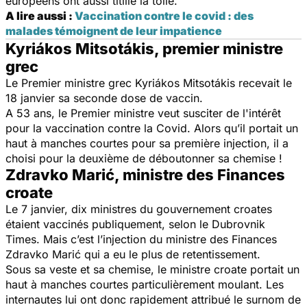
européens ont aussi titillé la toile.
A lire aussi :
Vaccination contre le covid : des
malades témoignent de leur impatience
Kyriákos Mitsotákis, premier ministre
grec
Le Premier ministre grec Kyriákos Mitsotákis recevait le
18 janvier sa seconde dose de vaccin.
A 53 ans, le Premier ministre veut susciter de l'intérêt
pour la vaccination contre la Covid. Alors qu’il portait un
haut à manches courtes pour sa première injection, il a
choisi pour la deuxième de déboutonner sa chemise !
Zdravko Marić, ministre des Finances
croate
Le 7 janvier, dix ministres du gouvernement croates
étaient vaccinés publiquement, selon le Dubrovnik
Times. Mais c’est l’injection du ministre des Finances
Zdravko Marić qui a eu le plus de retentissement.
Sous sa veste et sa chemise, le ministre croate portait un
haut à manches courtes particulièrement moulant. Les
internautes lui ont donc rapidement attribué le surnom de