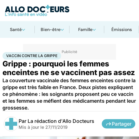
Santé
Bien-être
Famille
Émissions
Accueil
Santé
Médicaments
Vaccin contre la grippe
VACCIN CONTRE LA GRIPPE
Grippe : pourquoi les femmes
enceintes ne se vaccinent pas assez
La couverture vaccinale des femmes enceintes contre la
grippe est très faible en France. Deux pistes expliquent
ce phénomène : les soignants proposent peu ce vaccin
et les femmes se méfient des médicaments pendant leur
grossesse.
Par
La rédaction d'Allo Docteurs
Partager
Mis à jour le
27/11/2019