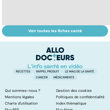
Voir toutes les fiches santé
Tout savoir sur le
Grippe : quels
Gr
virus de la grippe
symptômes et
va
quel traitement ?
d
RECETTES
RAPPEL PRODUIT
LE MAG DE LA SANTÉ
CANCER
MÉDICAMENTS
Qui sommes-nous ?
Gestion des cookies
Mentions légales
Politiques de confidentialité
Charte d'utilisation
Index thématique
Flux RSS
Flux Atom