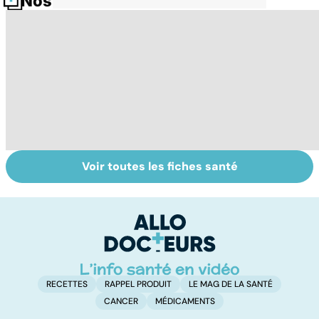
Nos fiches santé
Voir toutes les fiches santé
Tout savoir sur
Votre santé en
M
les virus
vacances
ér
c
r
RECETTES
RAPPEL PRODUIT
LE MAG DE LA SANTÉ
CANCER
MÉDICAMENTS