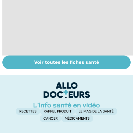
Voir toutes les fiches santé
Tout savoir sur
Tout savoir sur
To
les infections
les maux du froid
vi
pulmonaires
RECETTES
RAPPEL PRODUIT
LE MAG DE LA SANTÉ
CANCER
MÉDICAMENTS