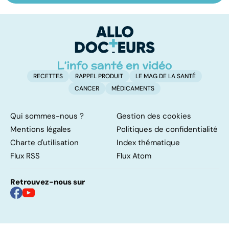
les virus
vacances
ér
c
r
RECETTES
RAPPEL PRODUIT
LE MAG DE LA SANTÉ
CANCER
MÉDICAMENTS
Qui sommes-nous ?
Gestion des cookies
Mentions légales
Politiques de confidentialité
Charte d'utilisation
Index thématique
Flux RSS
Flux Atom
Retrouvez-nous sur