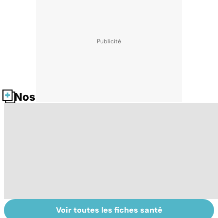
Nos fiches santé
Voir toutes les fiches santé
Tout savoir sur
Votre santé en
M