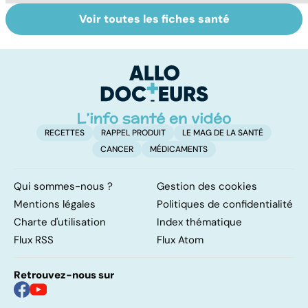
Voir toutes les fiches santé
Tout savoir sur
Votre santé en
M
les virus
vacances
ér
c
r
RECETTES
RAPPEL PRODUIT
LE MAG DE LA SANTÉ
CANCER
MÉDICAMENTS
Qui sommes-nous ?
Gestion des cookies
Mentions légales
Politiques de confidentialité
Charte d'utilisation
Index thématique
Flux RSS
Flux Atom
Retrouvez-nous sur