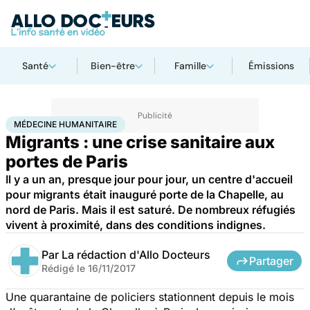
Santé
Bien-être
Famille
Émissions
Accueil
Santé
Médecine humanitaire
MÉDECINE HUMANITAIRE
Migrants : une crise sanitaire aux
portes de Paris
Il y a un an, presque jour pour jour, un centre d'accueil
pour migrants était inauguré porte de la Chapelle, au
nord de Paris. Mais il est saturé. De nombreux réfugiés
vivent à proximité, dans des conditions indignes.
Par
La rédaction d'Allo Docteurs
Partager
Rédigé le
16/11/2017
Une quarantaine de policiers stationnent depuis le mois