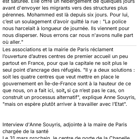
est saturée. Elle offre un hébergement de quelques jours
avant d'envoyer les migrants vers des structures plus
pérennes. Mohammed est là depuis six jours. Pour lui,
c’est un soulagement d’avoir quitté la rue : "
La police
nous harcelait à longueur de journée. Ils viennent pour
nous disperser. Nous errons car nous n'avons nulle part
où aller.
"
Les associations et la mairie de Paris réclament
l’ouverture d’autres centres de premier accueil un peu
partout en France, pour que la capitale ne soit plus le
seul point d’ancrage des réfugiés. "
Il y a deux solutions :
soit les quatre centres que veut mettre en place le
gouvernement en Île-de-France sont à la hauteur de ce
que nous, on a fait ici, soit
,
si ça n’est pas le cas, on
construit un processus alternatif
", explique Anne Souyris,
"
mais on espère plutôt arriver à travailler avec l’Etat
".
Interview d'Anne Souyris, adjointe à la maire de Paris
chargée de la santé
Le 31 mars prochain, le centre de porte de la Chapelle