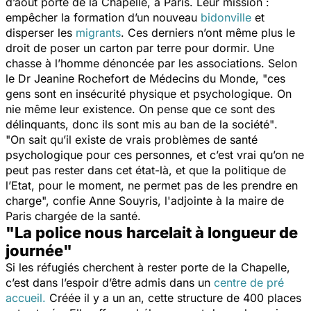
d’août porte de la Chapelle, à Paris. Leur mission :
empêcher la formation d’un nouveau
bidonville
et
disperser les
migrants
. Ces derniers n’ont même plus le
droit de poser un carton par terre pour dormir. Une
chasse à l’homme dénoncée par les associations. Selon
le Dr Jeanine Rochefort de Médecins du Monde, "
ces
gens sont en insécurité physique et psychologique. On
nie même leur existence. On pense que ce sont des
délinquants, donc ils sont mis au ban de la société
"
.
"
On sait qu’il existe de vrais problèmes de santé
psychologique pour ces personnes, et c’est vrai qu’on ne
peut pas rester dans cet état-là, et que la politique de
l’Etat, pour le moment, ne permet pas de les prendre en
charge
", confie Anne Souyris, l'adjointe à la maire de
Paris chargée de la santé.
"La police nous harcelait à longueur de
journée"
Si les réfugiés cherchent à rester porte de la Chapelle,
c’est dans l’espoir d’être admis dans un
centre de pré
accueil.
Créée il y a un an, cette structure de 400 places