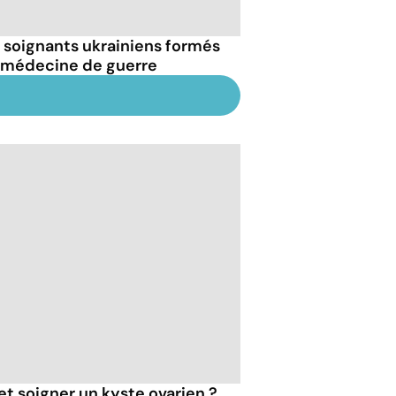
 soignants ukrainiens formés
a médecine de guerre
 soigner un kyste ovarien ?