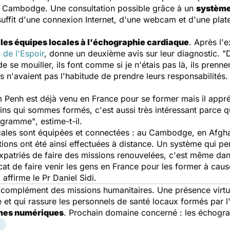
u Cambodge. Une consultation possible grâce à un
système
 suffit d'une connexion Internet, d'une webcam et d'une plat
les équipes locales à l'échographie cardiaque
. Après l'e
 de l'Espoir
, donne un deuxième avis sur leur diagnostic. "
D
e se mouiller, ils font comme si je n'étais pas là, ils prenne
s n'avaient pas l'habitude de prendre leurs responsabilités. 
enh est déjà venu en France pour se former mais il appréc
ins qui sommes formés, c'est aussi très intéressant parce q
rogramme"
, estime-t-il.
cales sont équipées et connectées : au Cambodge, en Afghan
ions ont été ainsi effectuées à distance. Un système qui 
 expatriés de faire des missions renouvelées, c'est même da
cat de faire venir les gens en France pour les former à caus
, affirme le Pr Daniel Sidi.
 complément des missions humanitaires. Une présence virt
ce et qui rassure les personnels de santé locaux formés par l
es numériques
. Prochain domaine concerné : les échogr