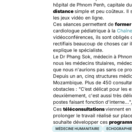
hôpital de Phnom Penh, capitale d
distance
simple et peu coûteux. Il
les jeux vidéo en ligne.
Ces séances permettent de
former 
cardiologue pédiatrique à la
Chaîne
vidéoconférences, ils sont obligés d
rectifiais beaucoup de choses car il
explique le spécialiste.
Le Dr Phang Sok, médecin à Phnom P
nous les médecins titulaires, médec
que nous n'aurions pas sans ce p
Depuis un an, cinq structures médi
Mozambique. Plus de 450 consultat
obstacles : "
C’est délicat pour les
deuxièmement, c'est aussi très déli
postes faisant fonction d'interne...
"
Ces
téléconsultations
viennent en
prolonger le travail réalisé sur pla
souhaite développer ces
programm
MÉDECINE HUMANITAIRE
ECHOGRAPHIE