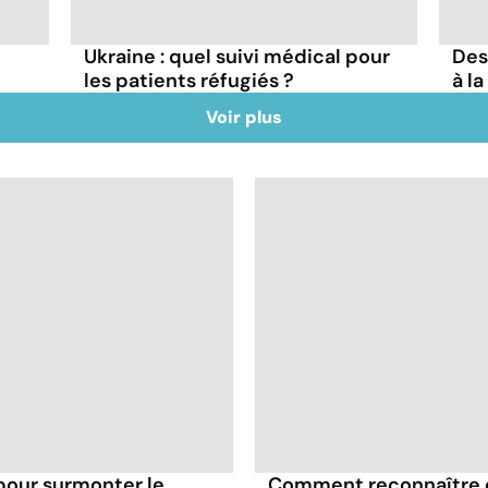
Ukraine : quel suivi médical pour
Des
les patients réfugiés ?
à l
Voir plus
pour surmonter le
Comment reconnaître et