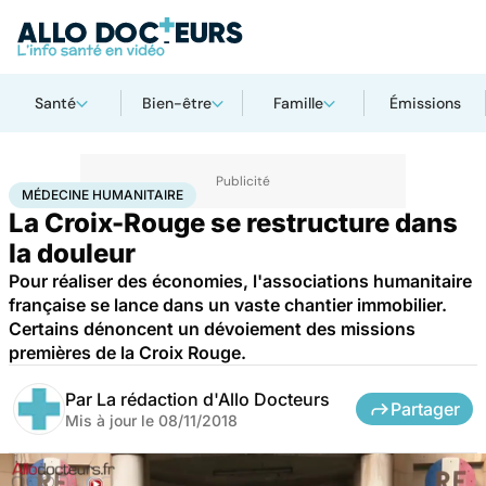
Santé
Bien-être
Famille
Émissions
Accueil
Santé
Médecine humanitaire
MÉDECINE HUMANITAIRE
La Croix-Rouge se restructure dans
la douleur
Pour réaliser des économies, l'associations humanitaire
française se lance dans un vaste chantier immobilier.
Certains dénoncent un dévoiement des missions
premières de la Croix Rouge.
Par
La rédaction d'Allo Docteurs
Partager
Mis à jour le
08/11/2018