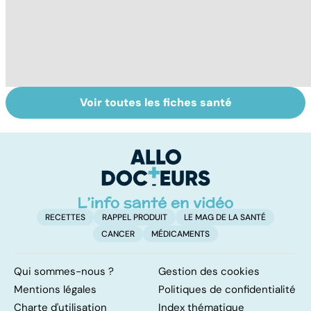
Voir toutes les fiches santé
Tout savoir sur
Inflammation des
Su
les infections
amygdales : que
le
pulmonaires
faire en cas
l'
d'angine ?
RECETTES
RAPPEL PRODUIT
LE MAG DE LA SANTÉ
CANCER
MÉDICAMENTS
Qui sommes-nous ?
Gestion des cookies
Mentions légales
Politiques de confidentialité
Charte d'utilisation
Index thématique