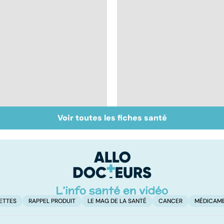
Voir toutes les fiches santé
Inflammation des
Suicide : prévenir le
amygdales : que faire
passage à l'acte
en cas d'angine ?
ETTES
RAPPEL PRODUIT
LE MAG DE LA SANTÉ
CANCER
MÉDICAM