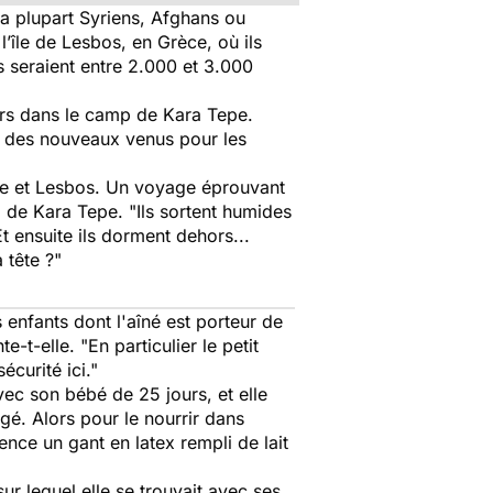
la plupart Syriens, Afghans ou
l’île de Lesbos, en Grèce, où ils
s seraient entre 2.000 et 3.000
ours dans le camp de Kara Tepe.
re des nouveaux venus pour les
uie et Lesbos. Un voyage éprouvant
p de Kara Tepe. "
Ils sortent humides
Et ensuite ils dorment dehors...
 tête ?"
 enfants dont l'aîné est porteur de
te-t-elle
. "En particulier le petit
écurité ici."
vec son bébé de 25 jours, et elle
gé. Alors pour le nourrir dans
ence un gant en latex rempli de lait
ur lequel elle se trouvait avec ses