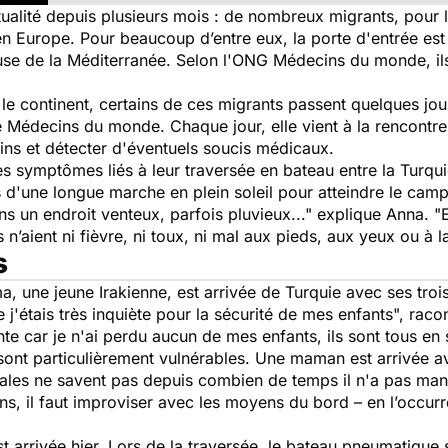
tualité depuis plusieurs mois : de nombreux migrants, pour 
en Europe. Pour beaucoup d’entre eux, la porte d'entrée est 
euse de la Méditerranée. Selon l'ONG Médecins du monde, il
 le continent, certains de ces migrants passent quelques j
de Médecins du monde. Chaque jour, elle vient à la rencont
ns et détecter d'éventuels soucis médicaux.
s symptômes liés à leur traversée en bateau entre la Turq
ps d'une longue marche en plein soleil pour atteindre le cam
ns un endroit venteux, parfois pluvieux..."
explique Anna
. "
n’aient ni fièvre, ni toux, ni mal aux pieds, aux yeux ou à la
s
a, une jeune Irakienne, est arrivée de Turquie avec ses trois
 j'étais très inquiète pour la sécurité de mes enfants",
racon
e car je n'ai perdu aucun de mes enfants, ils sont tous en s
i sont particulièrement vulnérables. Une maman est arrivée a
cales ne savent pas depuis combien de temps il n'a pas man
ns, il faut improviser avec les moyens du bord – en l’occurr
t arrivée hier. Lors de la traversée, le bateau pneumatique s