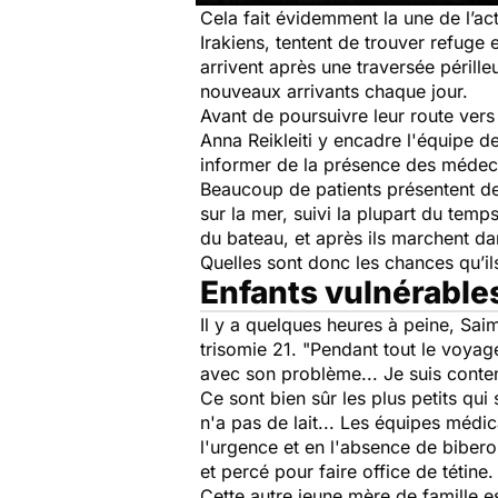
Cela fait évidemment la une de l’ac
Irakiens, tentent de trouver refuge 
arrivent après une traversée périll
nouveaux arrivants chaque jour.
Avant de poursuivre leur route vers
Anna Reikleiti y encadre l'équipe 
informer de la présence des médeci
Beaucoup de patients présentent de
sur la mer, suivi la plupart du tem
du bateau, et après ils marchent da
Quelles sont donc les chances qu’ils 
Enfants vulnérable
Il y a quelques heures à peine, Saim
trisomie 21. "
Pendant tout le voyage
avec son problème... Je suis content
Ce sont bien sûr les plus petits qu
n'a pas de lait... Les équipes médi
l'urgence et en l'absence de bibero
et percé pour faire office de tétine.
Cette autre jeune mère de famille es