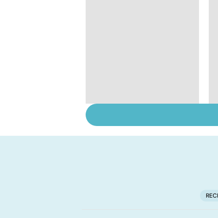
Tout savoir sur les
infections
pulmonaires
REC