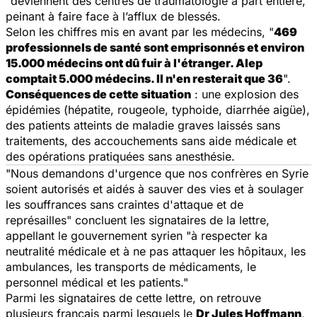
"deviennent des centres de traumatologie à part entière,
peinant à faire face à l’afflux de blessés.
Selon les chiffres mis en avant par les médecins, "
469
professionnels de santé sont emprisonnés et environ
15.000 médecins ont dû fuir à l'étranger. Alep
comptait 5.000 médecins. Il n'en resterait que 36
".
Conséquences de cette situation
: une explosion des
épidémies (hépatite, rougeole, typhoide, diarrhée aigüe),
des patients atteints de maladie graves laissés sans
traitements, des accouchements sans aide médicale et
des opérations pratiquées sans anesthésie.
"Nous demandons d'urgence que nos confrères en Syrie
soient autorisés et aidés à sauver des vies et à soulager
les souffrances sans craintes d'attaque et de
représailles" concluent les signataires de la lettre,
appellant le gouvernement syrien "à respecter ka
neutralité médicale et à ne pas attaquer les hôpitaux, les
ambulances, les transports de médicaments, le
personnel médical et les patients."
Parmi les signataires de cette lettre, on retrouve
plusieurs français parmi lesquels le
Dr Jules Hoffmann
,