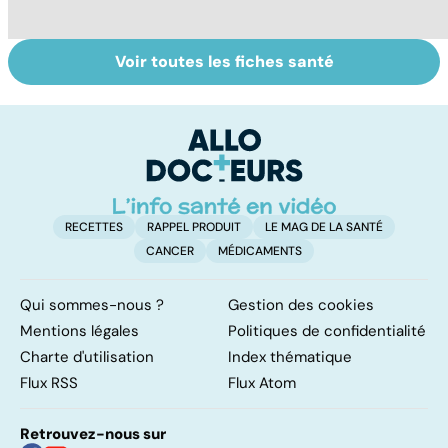
Voir toutes les fiches santé
Tout savoir sur
Inflammation des
Su
les infections
amygdales : que
le
pulmonaires
faire en cas
l'
d'angine ?
RECETTES
RAPPEL PRODUIT
LE MAG DE LA SANTÉ
CANCER
MÉDICAMENTS
Qui sommes-nous ?
Gestion des cookies
Mentions légales
Politiques de confidentialité
Charte d'utilisation
Index thématique
Flux RSS
Flux Atom
Retrouvez-nous sur