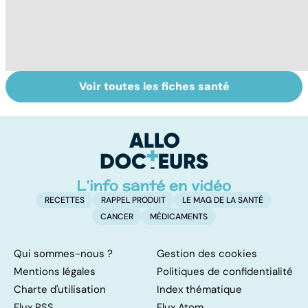
Voir toutes les fiches santé
Quel est le rôle
Viol : quelle prise
V
des associations
en charge pour
co
de patients ?
les victimes ?
t
fa
RECETTES
RAPPEL PRODUIT
LE MAG DE LA SANTÉ
CANCER
MÉDICAMENTS
Qui sommes-nous ?
Gestion des cookies
Mentions légales
Politiques de confidentialité
Charte d'utilisation
Index thématique
Flux RSS
Flux Atom