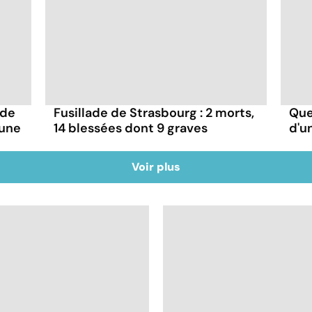
 de
Fusillade de Strasbourg : 2 morts,
Que
'une
14 blessées dont 9 graves
d'u
Voir plus