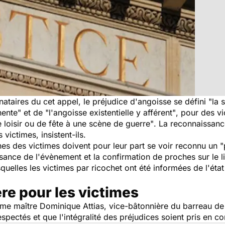
ataires du cet appel, le préjudice d'angoisse se défini
"la 
nente"
et de
"l'angoisse existentielle y afférent"
, pour des vi
oisir ou de fête à une scène de guerre"
. La reconnaissance
ictimes, insistent-ils.
s des victimes doivent pour leur part se voir reconnu un "pr
ssance de l'évènement et la confirmation de proches sur le l
uelles les victimes par ricochet ont été informées de l'éta
ère pour les victimes
me maître Dominique Attias, vice-bâtonnière du barreau de 
espectés et que l'intégralité des préjudices soient pris en c