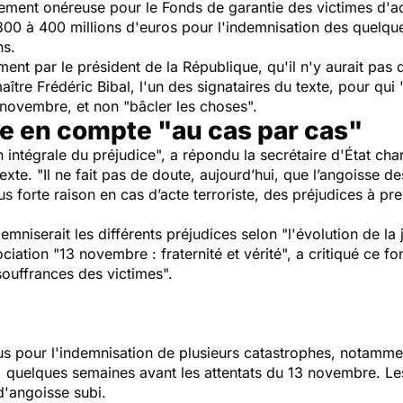
ement onéreuse pour le Fonds de garantie des victimes d'ac
é 300 à 400 millions d'euros pour l'indemnisation des quelq
ns.
amment par le président de la République, qu'il n'y aurait p
tre Frédéric Bibal, l'un des signataires du texte, pour qui
 novembre, et non
"bâcler les choses".
se en compte "au cas par cas"
n intégrale du préjudice",
a répondu la secrétaire d'État char
texte.
"Il ne fait pas de doute, aujourd’hui, que l’angoisse de
lus forte raison en cas d’acte terroriste, des préjudices à p
demniserait les différents préjudices selon
"l'évolution de la
ociation
"13 novembre : fraternité et vérité",
a critiqué ce fo
souffrances des victimes".
us pour l'indemnisation de plusieurs catastrophes, notammen
, quelques semaines avant les attentats du 13 novembre. Le
d'angoisse subi.