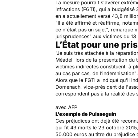
La mesure pourrait s'avérer extrêm
infractions (FGTI), qui a budgétis
en a actuellement versé 43,8 millio
"Il a été affirmé et réaffirmé, not
ce n'était pas un sujet",
remarque maî
jurisprudences"
aux victimes du 13
L’État pour une pri
"Je suis très attachée à la réparatio
Méadel, lors de la présentation du 
victimes indirectes constituent, à p
au cas par cas, de l’indemnisation"
.
Alors que le FGTI a indiqué qu'il in
Domenach, vice-président de l'ass
correspondent pas à la réalité des 
avec AFP
L’exemple de Puisseguin
Ces préjudices ont déjà été reconn
qui fit 43 morts le 23 octobre 2015
50.000 euros au titre du préjudice 