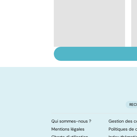
Anémie : symptômes,
causes et
traitements
REC
Qui sommes-nous ?
Gestion des c
Mentions légales
Politiques de c
Charte d'utilisation
Index thémati