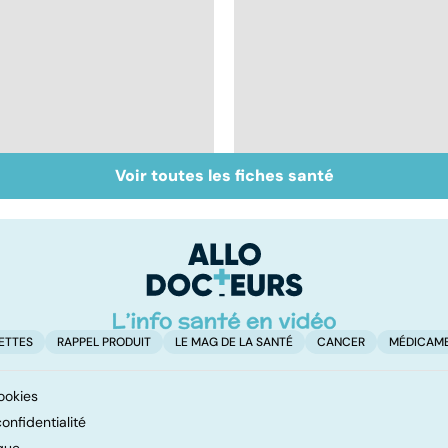
Voir toutes les fiches santé
Tout savoir sur les
Thalassémie : en
transfusions
manque
sanguines
d'hémoglobine
ETTES
RAPPEL PRODUIT
LE MAG DE LA SANTÉ
CANCER
MÉDICAM
ookies
onfidentialité
que