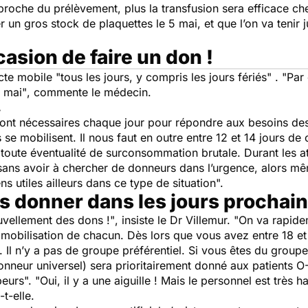
 proche du prélèvement, plus la transfusion sera efficace ch
r un gros stock de plaquettes le 5 mai, et que l’on va tenir
casion de faire un don !
ecte mobile
"tous les jours, y compris les jours fériés" . "P
8 mai"
, commente le médecin.
.
ont nécessaires chaque jour pour répondre aux besoins des
s se mobilisent. Il nous faut en outre entre 12 et 14 jours 
 toute éventualité de surconsommation brutale. Durant les a
t, sans avoir à chercher de donneurs dans l’urgence, alors 
 utiles ailleurs dans ce type de situation".
pas donner dans les jours prochain
uvellement des dons !"
, insiste le Dr Villemur.
"On va rapidem
 mobilisation de chacun. Dès lors que vous avez entre 18 et
 Il n’y a pas de groupe préférentiel. Si vous êtes du groupe
onneur universel) sera prioritairement donné aux patients O
urs". "Oui, il y a une aiguille ! Mais le personnel est très ha
-t-elle.