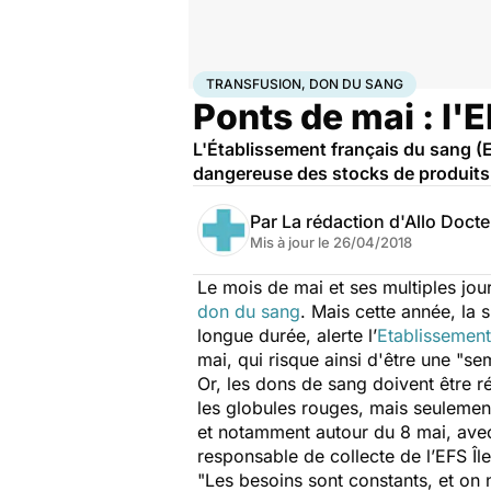
Accueil
Santé
Transfusion, don du sang
TRANSFUSION, DON DU SANG
Ponts de mai : l'
L'Établissement français du sang (EF
dangereuse des stocks de produits
Par
La rédaction d'Allo Doct
Mis à jour le
26/04/2018
Le mois de mai et ses multiples jo
don du sang
. Mais cette année, la s
longue durée, alerte l’
Etablissement
mai, qui risque ainsi d'être une "se
Or, les dons de sang doivent être ré
les globules rouges, mais seulement
et notamment autour du 8 mai, avec
responsable de collecte de l’EFS Île
"Les besoins sont constants, et on n