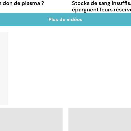
n don de plasma ?
Stocks de sang insuffi
épargnent leurs réserv
Plus de vidéos