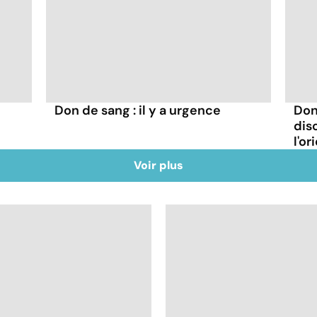
Don de sang : il y a urgence
Don
dis
l'or
Voir plus