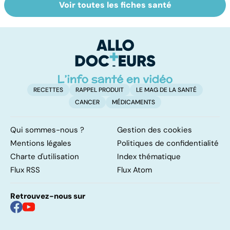
Voir toutes les fiches santé
Tout savoir sur
Inflammation des
Su
les infections
amygdales : que
le
pulmonaires
faire en cas
l'
d'angine ?
RECETTES
RAPPEL PRODUIT
LE MAG DE LA SANTÉ
CANCER
MÉDICAMENTS
Qui sommes-nous ?
Gestion des cookies
Mentions légales
Politiques de confidentialité
Charte d'utilisation
Index thématique
Flux RSS
Flux Atom
Retrouvez-nous sur