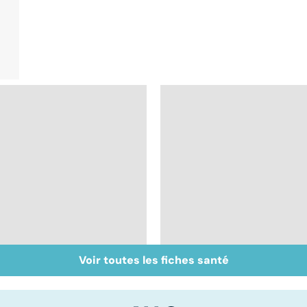
Voir toutes les fiches santé
RGO : des solutions
Dépister la luxation
contre le reflux
congénitale de la
gastrique
hanche