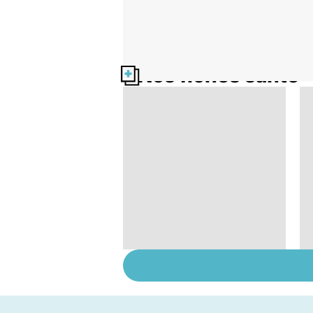
Nos fiches santé
Votre enfant se
gratte : et si c'était la
varicelle ?