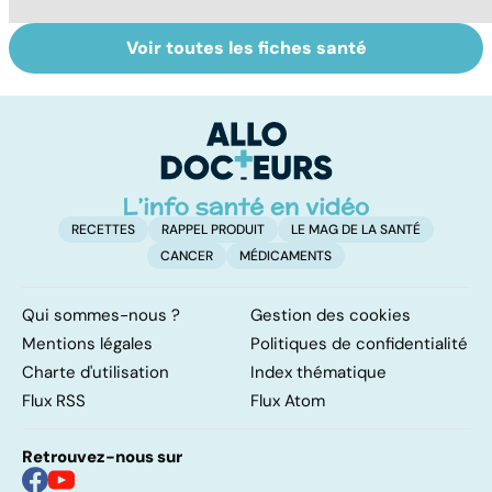
Voir toutes les fiches santé
Quand les tics
Soigner malgré la
Ca
dévorent la vie
distance
p
c
lâ
RECETTES
RAPPEL PRODUIT
LE MAG DE LA SANTÉ
CANCER
MÉDICAMENTS
Qui sommes-nous ?
Gestion des cookies
Mentions légales
Politiques de confidentialité
Charte d'utilisation
Index thématique
Flux RSS
Flux Atom
Retrouvez-nous sur