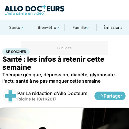
Santé
Bien-être
Famille
Émissions
Accueil
Santé
Maladies
Se soigner
SE SOIGNER
Santé : les infos à retenir cette
semaine
Thérapie génique, dépression, diabète, glyphosate…
l'actu santé à ne pas manquer cette semaine
Par
La rédaction d'Allo Docteurs
Partager
Rédigé le
10/11/2017