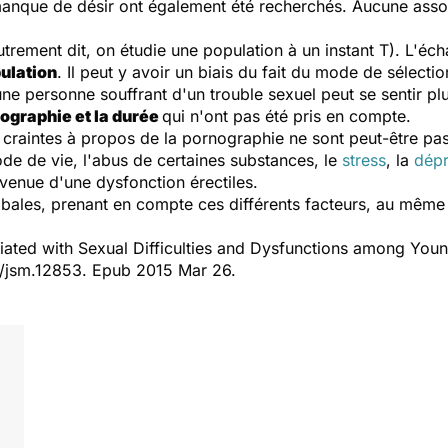
manque de désir ont également été recherchés. Aucune assoc
autrement dit, on étudie une population à un instant T). L'éc
pulation
. Il peut y avoir un biais du fait du mode de sélecti
une personne souffrant d'un trouble sexuel peut se sentir p
nographie et la durée
qui n'ont pas été pris en compte.
 craintes à propos de la pornographie ne sont peut-être pas
ode de vie, l'abus de certaines substances, le
stress
, la
dépr
rvenue d'une dysfonction érectiles.
obales, prenant en compte ces différents facteurs, au même 
iated with Sexual Difficulties and Dysfunctions among Yo
1/jsm.12853. Epub 2015 Mar 26.