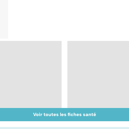
Voir toutes les fiches santé
Staphylocoque doré :
Métastases, le
une bactérie sous
cancer propagé