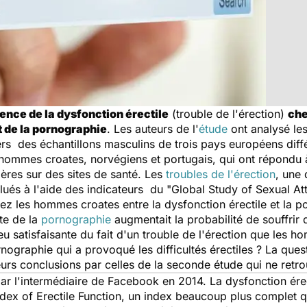
ence de la dysfonction érectile
(trouble de l'érection)
che
 de la pornographie
. Les auteurs de l'
étude
ont analysé les 
rs des échantillons masculins de trois pays européens diffé
ommes croates, norvégiens et portugais, qui ont répondu à
nières sur des sites de santé. Les
troubles de l'érection
, une 
lués à l'aide des indicateurs du "
Global Study of Sexual At
ez les hommes croates entre la dysfonction érectile et la p
nte de la
pornographie
augmentait la probabilité de souffrir d
 satisfaisante du fait d'un trouble de l'érection que les h
ographie qui a provoqué les difficultés érectiles ? La ques
eurs conclusions par celles de la seconde étude qui ne retr
par l'intermédiaire de Facebook en 2014. La dysfonction érec
ndex of Erectile Function
, un index beaucoup plus complet que