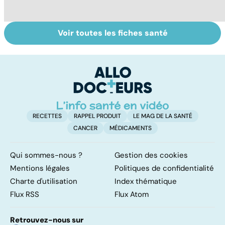
Voir toutes les fiches santé
Le lupus, une
Anémie :
E
maladie
symptômes,
os
complexe
causes et
bo
traitements
p
RECETTES
RAPPEL PRODUIT
LE MAG DE LA SANTÉ
CANCER
MÉDICAMENTS
Qui sommes-nous ?
Gestion des cookies
Mentions légales
Politiques de confidentialité
Charte d'utilisation
Index thématique
Flux RSS
Flux Atom
Retrouvez-nous sur