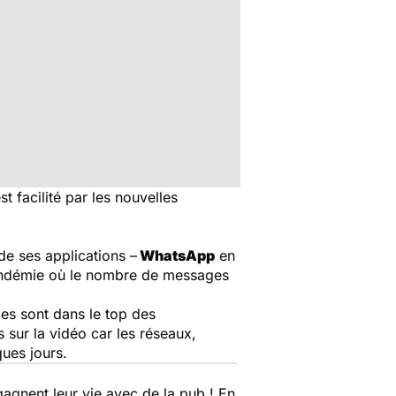
t facilité par les nouvelles
 de ses applications –
WhatsApp
en
 pandémie où le nombre de messages
les sont dans le top des
 sur la vidéo car les réseaux,
ques jours.
gagnent leur vie avec de la pub ! En