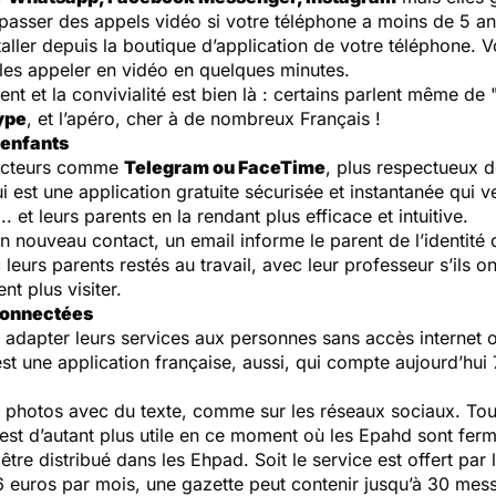
 passer des appels vidéo si votre téléphone a moins de 5 a
taller depuis la boutique d’application de votre téléphone.
les appeler en vidéo en quelques minutes.
ent et la convivialité est bien là : certains parlent même de
ype
, et l’apéro, cher à de nombreux Français !
 enfants
s acteurs comme
Telegram ou FaceTime
, plus respectueux d
ui est une application gratuite sécurisée et instantanée qui 
.. et leurs parents en la rendant plus efficace et intuitive.
n nouveau contact, un email informe le parent de l’identit
urs parents restés au travail, avec leur professeur s’ils on
nt plus visiter.
 connectées
u adapter leurs services aux personnes sans accès interne
st une application française, aussi, qui compte aujourd’hui
 photos avec du texte, comme sur les réseaux sociaux. Tout
’est d’autant plus utile en ce moment où les Epahd sont ferm
e distribué dans les Ehpad. Soit le service est offert par 
e (6 euros par mois, une gazette peut contenir jusqu’à 30 me