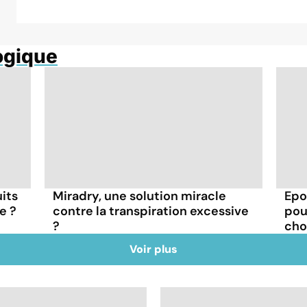
ogique
its
Miradry, une solution miracle
Epo
e ?
contre la transpiration excessive
pou
?
choi
Voir plus