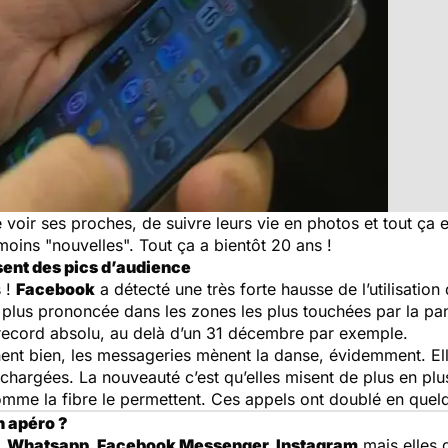
voir ses proches, de suivre leurs vie en photos et tout ça es
oins "nouvelles". Tout ça a bientôt 20 ans !
sent des pics d’audience
s !
Facebook
a détecté une très forte hausse de l’utilisation
re plus prononcée dans les zones les plus touchées par la
un record absolu, au delà d’un 31 décembre par exemple.
nent bien, les messageries mènent la danse, évidemment. El
chargées. La nouveauté c’est qu’elles misent de plus en plus
omme la fibre le permettent. Ces appels ont doublé en quel
n apéro ?
,
Whatsapp, Facebook Messenger, Instagram
mais elles 