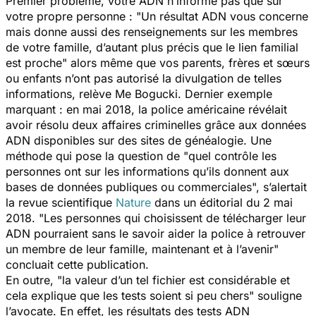
Premier problème, votre ADN n’informe pas que sur
votre propre personne : "
Un résultat ADN vous concerne
mais donne aussi des renseignements sur les membres
de votre famille, d’autant plus précis que le lien familial
est proche
" alors même que vos parents, frères et sœurs
ou enfants n’ont pas autorisé la divulgation de telles
informations, relève Me Bogucki. Dernier exemple
marquant : en mai 2018, la police américaine révélait
avoir résolu deux affaires criminelles grâce aux données
ADN disponibles sur des sites de généalogie. Une
méthode qui pose la question de "
quel contrôle les
personnes ont sur les informations qu’ils donnent aux
bases de données publiques ou commerciales
", s’alertait
la revue scientifique
Nature
dans un éditorial du 2 mai
2018. "
Les personnes qui choisissent de télécharger leur
ADN pourraient sans le savoir aider la police à retrouver
un membre de leur famille, maintenant et à l’avenir
"
concluait cette publication.
En outre, "
la valeur d’un tel fichier est considérable et
cela explique que les tests soient si peu chers
" souligne
l’avocate. En effet, les résultats des tests ADN