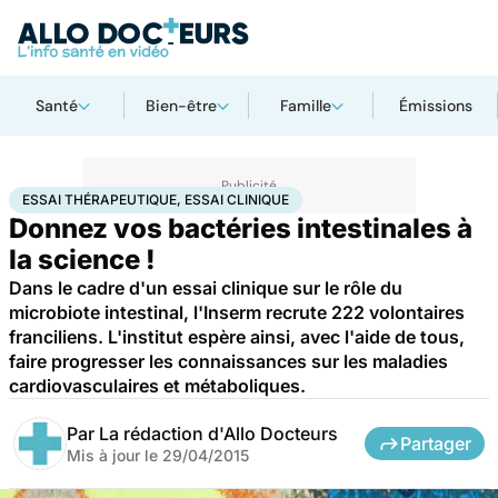
Santé
Bien-être
Famille
Émissions
Accueil
Santé
Essai thérapeutique, essai clinique
ESSAI THÉRAPEUTIQUE, ESSAI CLINIQUE
Donnez vos bactéries intestinales à
la science !
Dans le cadre d'un essai clinique sur le rôle du
microbiote intestinal, l'Inserm recrute 222 volontaires
franciliens. L'institut espère ainsi, avec l'aide de tous,
faire progresser les connaissances sur les maladies
cardiovasculaires et métaboliques.
Par
La rédaction d'Allo Docteurs
Partager
Mis à jour le
29/04/2015