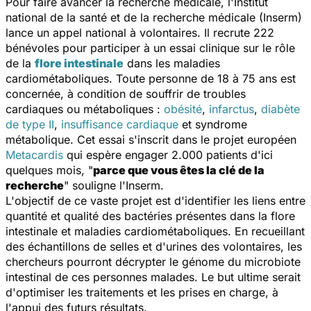
Pour faire avancer la recherche médicale, l'Institut
national de la santé et de la recherche médicale (Inserm)
lance un appel national à volontaires. Il recrute 222
bénévoles pour participer à un essai clinique sur le rôle
de la
flore intestinale
dans les maladies
cardiométaboliques. Toute personne de 18 à 75 ans est
concernée, à condition de souffrir de troubles
cardiaques ou métaboliques :
obésité
,
infarctus
,
diabète
de type II
,
insuffisance cardiaque
et syndrome
métabolique. Cet essai s'inscrit dans le projet européen
Metacardis
qui espère engager 2.000 patients d'ici
quelques mois, "
parce que vous êtes la clé de la
recherche
" souligne l'Inserm.
L'objectif de ce vaste projet est d'identifier les liens entre
quantité et qualité des bactéries présentes dans la flore
intestinale et maladies cardiométaboliques. En recueillant
des échantillons de selles et d'urines des volontaires, les
chercheurs pourront décrypter le génome du microbiote
intestinal de ces personnes malades. Le but ultime serait
d'optimiser les traitements et les prises en charge, à
l'appui des futurs résultats.