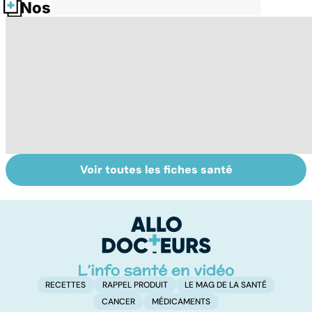
Nos fiches santé
Voir toutes les fiches santé
Comment
Syndrome de
Fl
faciliter la
l'intestin irritable
u
digestion ?
: un trouble
b
encore mal
connu
RECETTES
RAPPEL PRODUIT
LE MAG DE LA SANTÉ
CANCER
MÉDICAMENTS