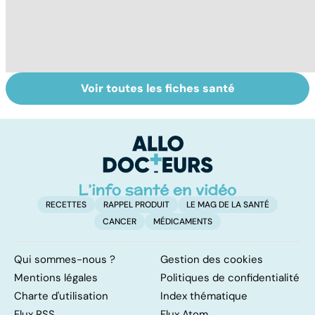
Voir toutes les fiches santé
Tout savoir sur le
Staphylocoque
M
cerveau
doré : une
c
bactérie sous
surveillance
RECETTES
RAPPEL PRODUIT
LE MAG DE LA SANTÉ
CANCER
MÉDICAMENTS
Qui sommes-nous ?
Gestion des cookies
Mentions légales
Politiques de confidentialité
Charte d'utilisation
Index thématique
Flux RSS
Flux Atom