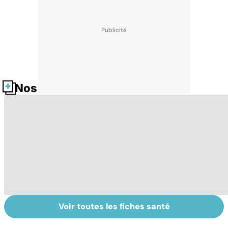
Nos fiches santé
Voir toutes les fiches santé
Ostéopathie, une
Médecins
To
thérapie
étrangers : des
le