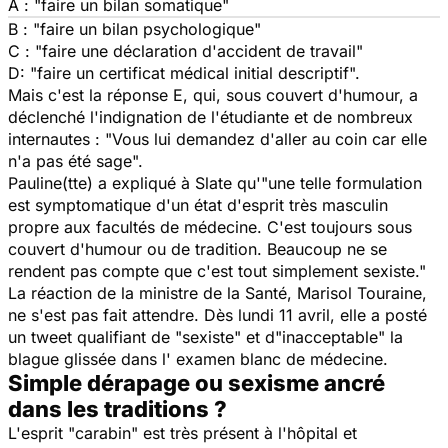
A : "faire un bilan somatique"
B : "faire un bilan psychologique"
C : "faire une déclaration d'accident de travail"
D: "faire un certificat médical initial descriptif".
Mais c'est la réponse E, qui, sous couvert d'humour, a
déclenché l'indignation de l'étudiante et de nombreux
internautes :
"Vous lui demandez d'aller au coin car elle
n'a pas été sage".
Pauline(tte) a expliqué à Slate qu'
"une telle formulation
est symptomatique d'un état d'esprit très masculin
propre aux facultés de médecine. C'est toujours sous
couvert d'humour ou de tradition. Beaucoup ne se
rendent pas compte que c'est tout simplement sexiste."
La réaction de la ministre de la Santé, Marisol Touraine,
ne s'est pas fait attendre. Dès lundi 11 avril, elle a posté
un tweet qualifiant de
"sexiste"
et d
"inacceptable"
la
blague glissée dans l' examen blanc de médecine.
Simple dérapage ou sexisme ancré
dans les traditions ?
L'esprit "carabin" est très présent à l'hôpital et