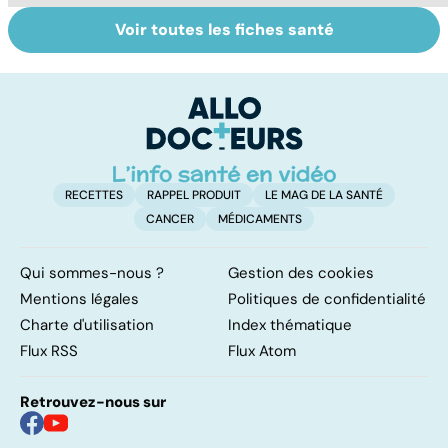
Voir toutes les fiches santé
Médecins
Tout savoir sur
I
étrangers : des
les infections
a
inégalités sans
pulmonaires
fa
frontières
d'
RECETTES
RAPPEL PRODUIT
LE MAG DE LA SANTÉ
CANCER
MÉDICAMENTS
Qui sommes-nous ?
Gestion des cookies
Mentions légales
Politiques de confidentialité
Charte d'utilisation
Index thématique
Flux RSS
Flux Atom
Retrouvez-nous sur