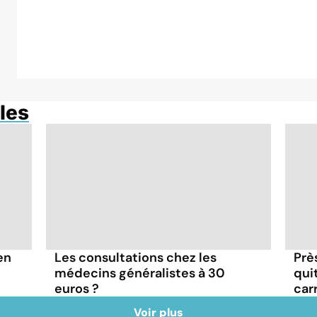
les
en
Les consultations chez les
Prè
médecins généralistes à 30
quit
euros ?
car
Voir plus