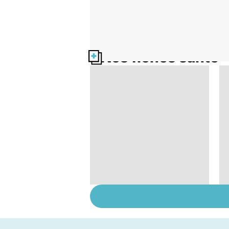
Nos fiches santé
Médecins étrangers :
des inégalités sans
frontières