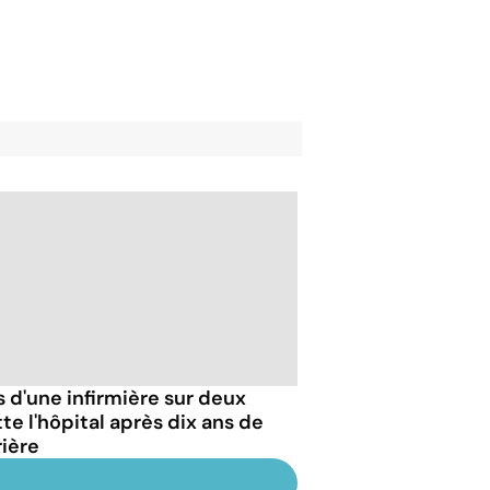
s d'une infirmière sur deux
te l'hôpital après dix ans de
rière