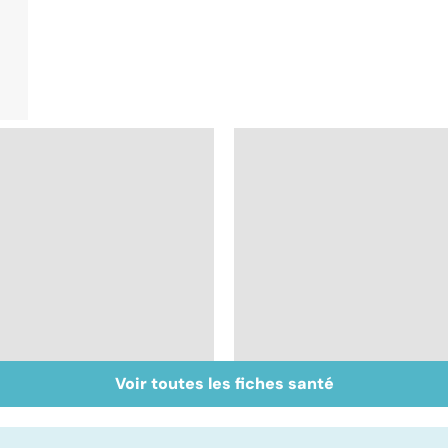
Voir toutes les fiches santé
Tout savoir sur les
Inflammation des
infections
amygdales : que faire
pulmonaires
en cas d'angine ?