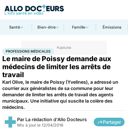
Santé
Bien-être
Famille
Émissions
Accueil
Santé
Professions médicales
PROFESSIONS MÉDICALES
Le maire de Poissy demande aux
médecins de limiter les arrêts de
travail
Karl Olive, le maire de Poissy (Yvelines), a adressé un
courrier aux généralistes de sa commune pour leur
demander de limiter les arrêts de travail des agents
municipaux. Une initiative qui suscite la colère des
médecins.
Par
La rédaction d'Allo Docteurs
Partager
Mis à jour le
12/04/2016