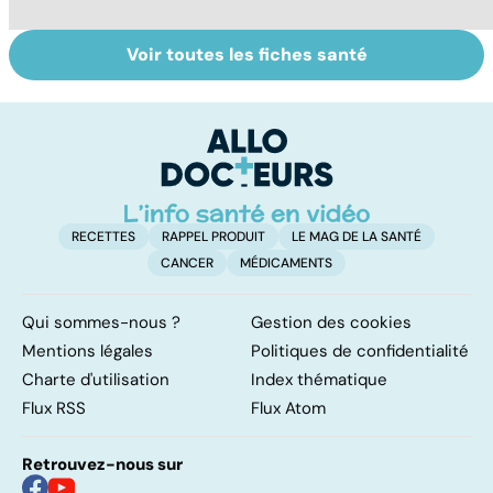
Voir toutes les fiches santé
Médecins
Tout savoir sur
I
étrangers : des
les infections
a
inégalités sans
pulmonaires
fa
frontières
d'
RECETTES
RAPPEL PRODUIT
LE MAG DE LA SANTÉ
CANCER
MÉDICAMENTS
Qui sommes-nous ?
Gestion des cookies
Mentions légales
Politiques de confidentialité
Charte d'utilisation
Index thématique
Flux RSS
Flux Atom
Retrouvez-nous sur