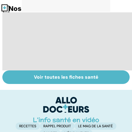
Nos fiches santé
Voir toutes les fiches santé
Tout savoir sur
Inflammation des
Su
les infections
amygdales : que
le
pulmonaires
faire en cas
l'
d'angine ?
RECETTES
RAPPEL PRODUIT
LE MAG DE LA SANTÉ