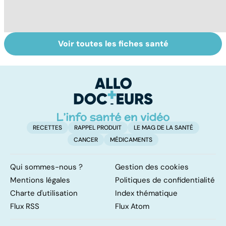
Voir toutes les fiches santé
Tout savoir sur
Inflammation des
Su
les infections
amygdales : que
le
pulmonaires
faire en cas
l'
d'angine ?
RECETTES
RAPPEL PRODUIT
LE MAG DE LA SANTÉ
CANCER
MÉDICAMENTS
Qui sommes-nous ?
Gestion des cookies
Mentions légales
Politiques de confidentialité
Charte d'utilisation
Index thématique
Flux RSS
Flux Atom