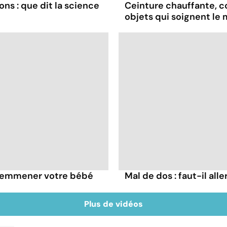
ns : que dit la science
Ceinture chauffante, co
objets qui soignent le 
s emmener votre bébé
Mal de dos : faut-il alle
Plus de vidéos