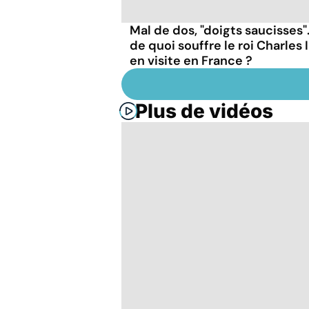
Mal de dos, "doigts saucisses".
de quoi souffre le roi Charles I
en visite en France ?
Plus de vidéos